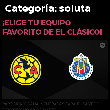
Categoría:
soluta
¡ELIGE TU EQUIPO
FAVORITO DE EL CLÁSICO!
PARTICIPA Y GANA 2 ENTRADAS PARA EL PARTIDO
DEL PRÓXIMO 08 DE MARZO