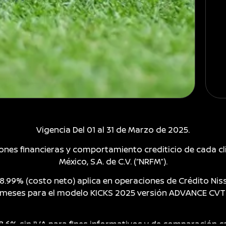
Vigencia Del 01 al 31 de Marzo de 2025.
ones financieras y comportamiento crediticio de cada cli
México, S.A. de C.V. (“NRFM”).
del 8.99% (costo neto) aplica en operaciones de Crédito 
 meses para el modelo KICKS 2025 versión ADVANCE CVT’
.6% sin IVA para fines informativos y de comparación ca