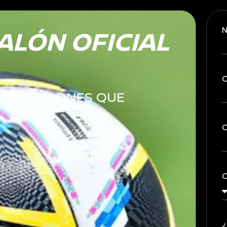
ALÓN OFICIAL
C
 LOS BALONES QUE
C
C
¿